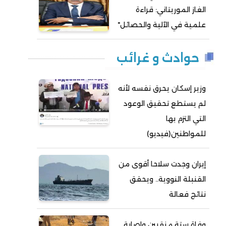
الغاز الموريتاني: قراءة
علمية في الآلية والحصائل"
حوادث و غرائب
وزير إسكان يحرق نفسه لأنه
لم يستطع تحقيق الوعود
التي التزم بها
للمواطنين(فيديو)
إيران وجدت سلاحا أقوى من
القنبلة النووية.. ويحقق
نتائج فعالة
وفاة ستة منقبين وإصابة