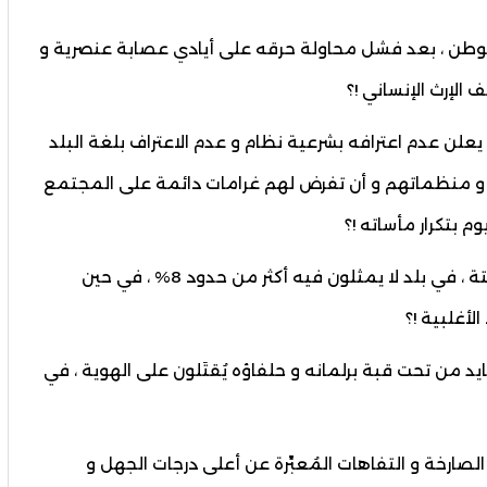
لوطن ، بعد فشل محاولة حرقه على أيادي عصابة عنصرية و
الإرث الإنساني !؟
يعلن عدم اعترافه بشرعية نظام و عدم الاعتراف بلغة البلد
 و منظماتهم و أن تفرض لهم غرامات دائمة على المجتمع
 بتكرار مأساته !؟
ـ من غيرُهم ، يستطيع أن يطالب بتدريس لهجة ميتة ، في بلد لا يمثلون فيه أكثر من حدود 8% ، في حين
أغلبية !؟
ايد من تحت قبة برلمانه و حلفاؤه يُقتَلون على الهوية ، في
لصارخة و التفاهات المُعبِّرة عن أعلى درجات الجهل و