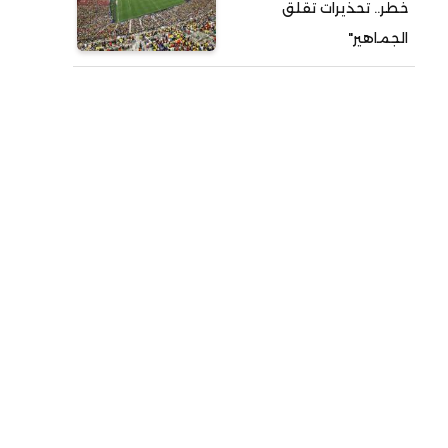
خطر.. تحذيرات تقلق
الجماهير"