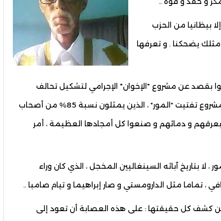
كر و حقد و قوة ..
إلا بيظانيا من الحزب
مثلك يضحكنا . و تعرفها
وا بقصد عن مشروع "الإخوان" الإجرامي لتشكيل تحالف
انتهازي معاد للعرب و المسلمين ، أن يفهموا أن مشروع تفتيت *المور* ، الذين يمثلون نسبة 85% من أصحاب
بعرقهم و دمائهم و صنعوا كل أمجادها العظيمة ، أمر
، لا بتاريخ آبائه السينغاليين المخجل ، الذي كان وراء
قافي ، تماما مثل الدارومستي و صار إبراهيما و تيام صامبا ..
 من كشف كل حقيقتها : على هذه العصابة أن تعود إلى