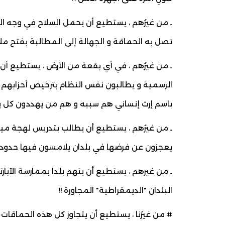
ـ من غيرُهم ، يستطيع أن يحمل السلاح في وجه ا
تصل به الحماقة و الجهالة إلى المطالبة بفتح ملف 
ـ من غيرُهم ، في أي بقعة من الأرض ، يستطيع أن 
الرسمية و يطالبون نفس النظام بترخيص أحزابهم
باسم إرث إنساني هم سببه و هم من يهددون كل يوم
يعجزون عن فرضها في بلدان يلامسون فيها حدود ال
ـ من غيرهم ، يستطيع أن يتهم بلدا بممارسة الآبارت
البلدان "الديمقراطية" المجاورة !!
# من غيرُنا ، يستطيع أن يتجاوز كل هذه الحماقات ا