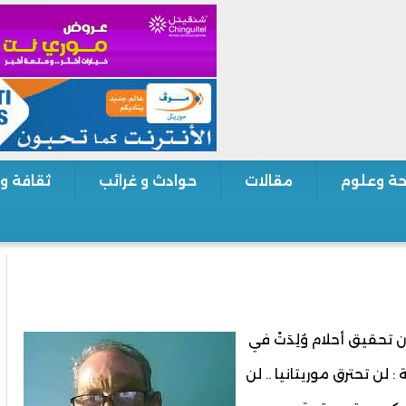
ة وعلوم
مقالات
حوادث و غرائب
ثقافة و
تحقيق أحلام وُلِدَتْ في
ن تحترق موريتانيا .. لن