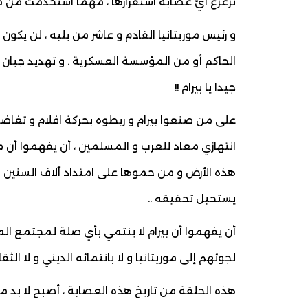
تُزعزِعَ أيُّ عصابة استقرارها ، مهما استخدمت من م
و رئيس موريتانيا القادم و عاشر من يليه ، لن يكون 
الحاكم أو من المؤسسة العسكرية . و تهديد جبان 
جيدا يا بيرام !!
على من صنعوا بيرام و ربطوه بحركة افلام و تغاض
هذه الأرض و من حموها على امتداد آلاف السنين 
يستحيل تحقيقه ..
أن يفهموا أن بيرام لا ينتمي بأي صلة لمجتمع المور 
لجوئهم إلى موريتانيا و لا بانتمائه الديني و لا الث
هذه الحلقة من تاريخ هذه العصابة ، أصبح لا بد