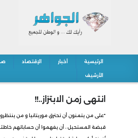
الرئيسية
أخبار
الإقتصاد
صح
Main navigation
الأرشيف
انتهى زمن الابتزاز..!!
"على من يتمنون أن تحترق موريتانيا و من ينتظرون 
قبضة المستحيل ، أن يفهموا أن حساباتهم خاطئة : ل