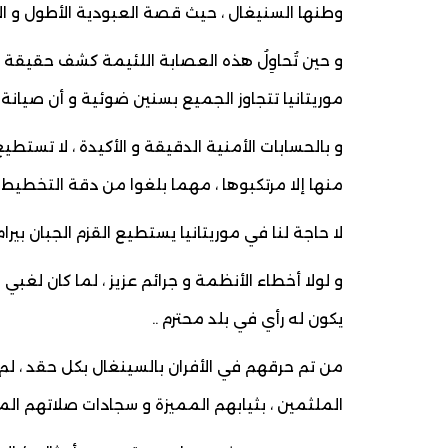
وطنها السنيغال ، حيث قصة العبودية الأطول و الأمَر
و حين تُحاوِلُ هذه العصابة اللئيمة كشف حقيقة ا
موريتانيا تتجاوز الجميع بسنين ضوئية و أن صيانة كر
و بالحسابات الأمنية الدقيقة و الأكيدة ، لا تستطيع
منها إلا مرتكبوها ، مهما بلغوا من دقة التخطيط و
لا حاجة لنا في موريتانيا يستطيع القزم الجبان بيرام
و لولا أخطاء الأنظمة و جرائم عزيز ، لما كان لغبي
يكون له رأي في بلد محترم ..
من تم حرقهم في الأفران بالسينغال بكل حقد ، لم يك
الملثمين ، بثيابهم المميزة و سجادات صلاتهم الم