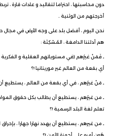
دون محاسبتها ، احتراما لتقاليد و عادات قارة ، تربط
أخرجتهم من الوثنية ..
نحن اليوم ، أفضل بلد على وجه الأرض في مجال حر
هم أدلتنا الدامغة ، المُسْكِتَة :
ـ فَمَنْ غيرُهم (في مستوياتهم العقلية و الفكرية
أي بقعة من العالم غير موريتانيا !؟
ـ مَنْ غيرُهم ، في أي بقعة من العالم ، يستطيع أ
ـ من غيرُهم ، يستطيع أن يطالب بكل حقوق المواط
تعلم لغة البلد الرسمية !؟
ـ من غيرهم ، يستطيع أن يهدد نهارا جهارا ، بإحر
هُونِ أمره على أجهزة الأمن !؟