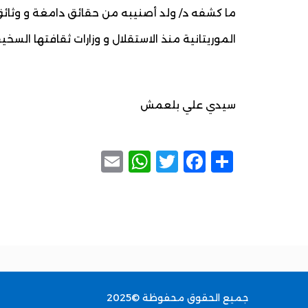
ما كشفه د/ ولد أصنيبه من حقائق دامغة و وثائق 
الموريتانية منذ الاستقلال و وزارات ثقافتها السخيفة
سيدي علي بلعمش
WhatsApp
Email
Facebook
Twitter
Share
جميع الحقوق محفوظة ©2025