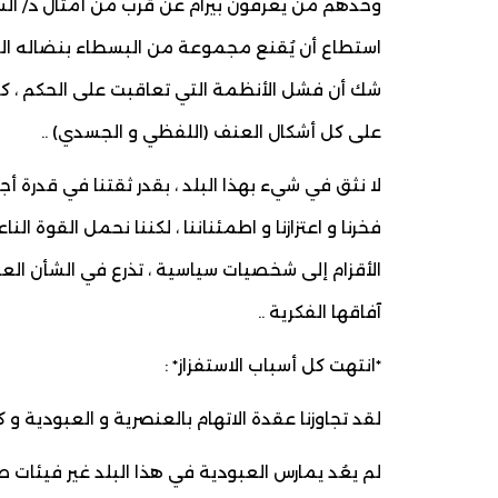
وحدهم من يعرفون بيرام عن قرب من أمثال د/ السع
استطاع أن يُقنع مجموعة من البسطاء بنضاله المؤس
شك أن فشل الأنظمة التي تعاقبت على الحكم ، كا
على كل أشكال العنف (اللفظي و الجسدي) ..
لا نثق في شيء بهذا البلد ، بقدر ثقتنا في قدرة
فخرنا و اعتزازنا و اطمئناننا ، لكننا نحمل القوة
الأقزام إلى شخصيات سياسية ، تذرع في الشأن الع
آفاقها الفكرية ..
*انتهت كل أسباب الاستفزاز* :
لقد تجاوزنا عقدة الاتهام بالعنصرية و العبودية و
لم يعُد يمارس العبودية في هذا البلد غير فيئات ص