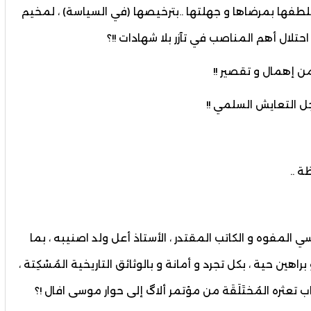
بلطفها بمرضاها و جهلتها ..بترخيصها (في السياسة) ، لمخيم
حتلال أهم المناصب في تآزر بلا شهادات !!؟
ن إهمال و تقصير !!
 التعايش السلمي !!
 ..
سي المفوه و الكاتب المقتدر ، الأستاذ أعل ولد اصنيبه ، بما
اهين حية ، بكل تجرد و أمانة و بالوثائق التاريخية المُسْكِتة ،
عثره المُختَلَقَة من مؤتمر ألاگ إلى حوار موسى افال !؟