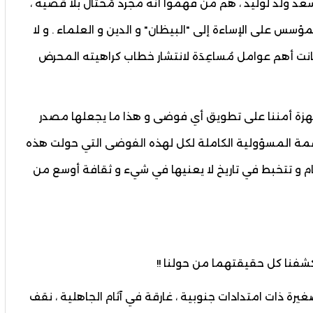
د ولد لوليد ، هم من فهموا أنه مجرد مُحتال بلا قضية ،
س على الإساءة إلى "البيظان" و الدين و العلماء . و لا
نت أهم عوامل مُساعِدَة لانتشار خطاب كراهيته المحرض
 أجهزة أمننا على تطويق أي فوضى و هذا ما يجعلها مصدر
 الناعمة المسؤولية الكاملة لكل لهذه الفوضى التي حولت هذه
ام و تتخبط في تاريخ لا يعنيها في شيء و ثقافة أوسع من
 كشفنا كل حقيقتهما من حولنا !!
غيرة ذات امتدادات جنوبية ، غارقة في آثام الجاهلية ، نقف