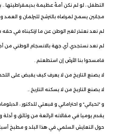
التطفل ، لو لم نكن أمةً عظيمة بديمقراطيتها .. 
مجانين يسمح لمرضاه بالترشح للبرلمان و العمد و ا
لم نعد نعتذر لغير الوطن عن ما ارتكبناه في حقه م
لم نعد نستجدي أي جهة بالانسجام الوطني من أجل
فامسحوا بنا الأرضَ إن استطعتم .
لا يصنع التاريخ من لا يعرف كيف يقبض على اللحظة
لا يصنع التاريخ من لا يسكنه التاريخ ..
و *تحياتي* و احتراماتي و قبعتي للدكتور ، الدبلوما
يقدم يوميا في مقالاته الرائعة من وثائق و أدلة و بر
حول التعايش السلمي في هذا البلد و مطبخ أسباب ت