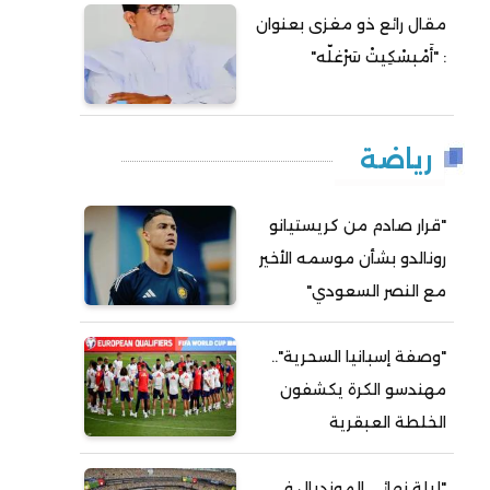
مقال رائع ذو مغزى بعنوان
: "أَمْبسْكِيتْ سَرْغلّه"
رياضة
"قرار صادم من كريستيانو
رونالدو بشأن موسمه الأخير
مع النصر السعودي"
"وصفة إسبانيا السحرية"..
مهندسو الكرة يكشفون
الخلطة العبقرية
"ليلة نهائي المونديال في