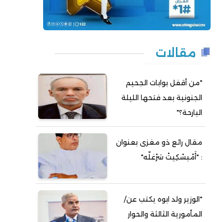
مقالات
"من أقفل بوابات الجحيم
الجنونية بعد فتحها الليلة
البارحة؟"
مقال رائع ذو مغزى بعنوان
: "أَمْبسْكِيتْ سَرْغلّه"
"الوزير ولد ابوه يكتب عن/
المأمورية الثالثة والحوار