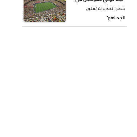
خطر.. تحذيرات تقلق
الجماهير"