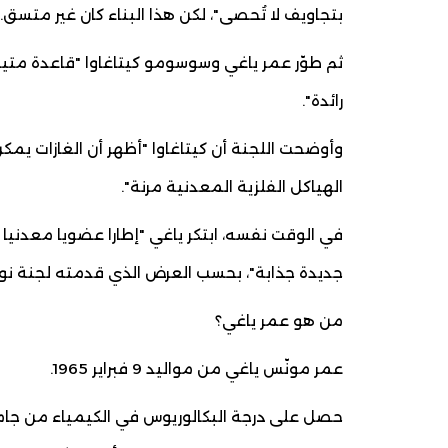
بتجاويف لا تُحصى"، لكن هذا البناء كان غير متسق.
ثم طوّر عمر ياغي وسوسومو كيتاغاوا "قاعدة متي
رائدة".
وأوضحت اللجنة أن كيتاغاوا "أظهر أن الغازات يمك
الهياكل الفلزية المعدنية مرنة".
في الوقت نفسه، ابتكر ياغي "إطارا عضويا معدنيا 
جديدة جذابة"، بحسب العرض الذي قدمته لجنة نوب
من هو عمر ياغي؟
عمر مونّس ياغي من مواليد 9 فبراير 1965.