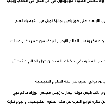
 والأشخاص المهرة موجودون في كل مكان في العالم، ويجب
ي، الأربعاء، على فوز ياغي بجائزة نوبل في الكيمياء لعام
نفخر ونعتز بالعالم الأردني البروفيسور عمر ياغي، ونبارك
ردنيين المشرف في مختلف الميادين حول العالم، ويثبت أن
 نائب رئيس دولة الإمارات رئيس مجلس الوزراء حاكم دبي،
من جائزة نوابغ العرب عن فئة العلوم الطبيعية… واليوم نبارك