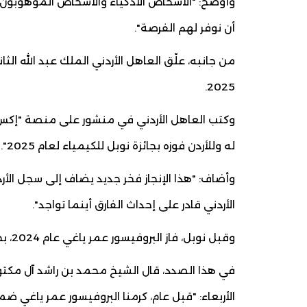
وأوضح: "الأشخاص الأذكياء والأشخاص الموهوبون
أن نوفر لهم الفرصة".
من جانبه، علّق العاهل الأردني الملك عبد الله الثان
2025.
وكتب العاهل الأردني في منشور على منصة "إكس": "
له وللأردن فوزه بجائزة نوبل للكيمياء لعام 2025".
وأضاف: "هذا الإنجاز فخر جديد يضاف إلى سجل الأ
الأردني قادر على إحداث الفارق أينما تواجد".
وقبل نوبل، فاز البروفيسور عمر ياغي عام 2024، بجائزة نوابغ العرب عن فئة العلوم الطبيعية.
في هذا الصدد، قال الشيخ محمد بن راشد آل مكتوم،
الأربعاء: "قبل عام، كرمنا البروفيسور عمر ياغي ض