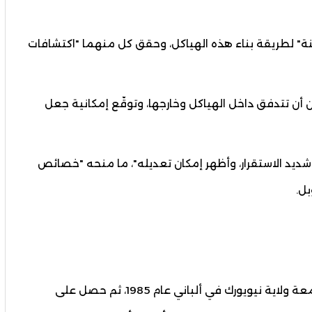
نة" لطريقة بناء هذه الهياكل، وحقق كل منهما "اكتشافات
ن أن تتدفق داخل الهياكل وخارجها، وتوقّع إمكانية جعل
شديد الاستقرار، وأظهر إمكان تعديله"، ما منحه "خصائص
ل.
حصل على درجة البكالوريوس في الكيمياء من جامعة ولاية نيويورك في ألباني عام 1985، ثم حصل على