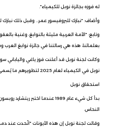
له فوزه بجائزة نوبل للكيمياء".
وأضاف: "نبارك للبروفيسور عمر… وقبل ذلك نبارك لل
وتابع: "الأمة العربية مليئة بالنوابغ، وغنية بالعقو
بعلمائنا، هذه هي رسالتنا في جائزة نوابغ العرب 
وكانت لجنة نوبل قد أعلنت فوز ياغي والياباني سوس
نوبل في الكيمياء لعام 2025 لتطويرهم ما يُسمى بالهياكل الفلزية العضوية.
استحقاق نوبل
بدأ كل شيء عام 1989 عندما اختبر 
النحاس.
وقالت لجنة نوبل إن هذه الأيونات "اتّحدت عند 