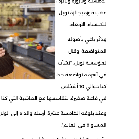
"دهشته وسرورة وتأثره"،
عقب فوزه بجائزة نوبل
للكيمياء، الأربعاء.
وذكّر ياغي بأصوله
المتواضعة، وقال
لمؤسسة نوبل: "نشأت
في أسرة متواضعة جدا،
كنا حوالي 10 أشخاص
في قاعة صغيرة، نتقاسمها مع الماشية التي كنا نر
وعند بلوغه الخامسة عشرة، أرسله والداه إلى الولا
المساواة في العالم".