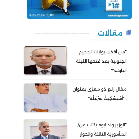
مقالات
"من أقفل بوابات الجحيم
الجنونية بعد فتحها الليلة
البارحة؟"
مقال رائع ذو مغزى بعنوان
: "أَمْبسْكِيتْ سَرْغلّه"
"الوزير ولد ابوه يكتب عن/
المأمورية الثالثة والحوار