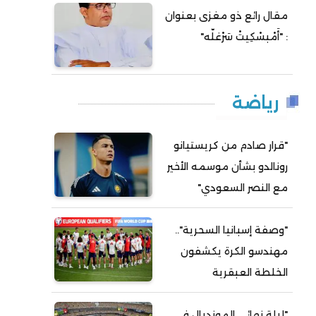
مقال رائع ذو مغزى بعنوان
: "أَمْبسْكِيتْ سَرْغلّه"
رياضة
"قرار صادم من كريستيانو
رونالدو بشأن موسمه الأخير
مع النصر السعودي"
"وصفة إسبانيا السحرية"..
مهندسو الكرة يكشفون
الخلطة العبقرية
"ليلة نهائي المونديال في