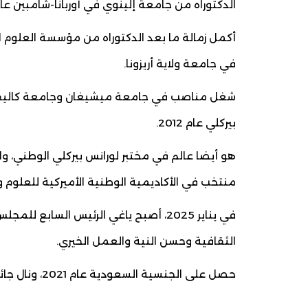
الدكتوراه من جامعة إلينوي في أوربانا-شامبين عام 1990، حيث حصل على جائزة أفضل أطروحة دكتور
أكمل زمالة ما بعد الدكتوراه من مؤسسة العلوم ا
في جامعة ولاية أريزونا.
شغل مناصب في جامعة ميشيغان وجامعة كاليفورني
بيركلي عام 2012.
هو أيضا عالم في مختبر لورانس بيركلي الوطني، 
منتخب في الأكاديمية الوطنية الأميركية للعلوم وك
في يناير 2025، أصبح ياغي الرئيس السا
الثقافية وحسن النية والعمل الخيري.
حصل على الجنسية السعودية عام 2021، ونال جائزة نوابغ العرب عام 2024.