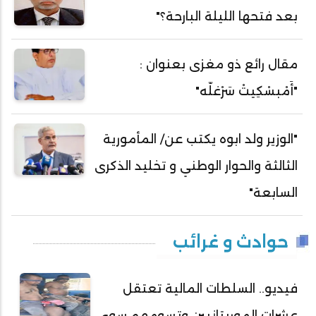
بعد فتحها الليلة البارحة؟"
مقال رائع ذو مغزى بعنوان :
"أَمْبسْكِيتْ سَرْغلّه"
"الوزير ولد ابوه يكتب عن/ المأمورية
الثالثة والحوار الوطني و تخليد الذكرى
السابعة"
حوادث و غرائب
فيديو.. السلطات المالية تعتقل
عشرات الموريتانيين وتسومهم سوء