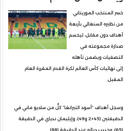
خسر المنتخب الموريتاني
من نظيره السنغالي بأربعة
أهداف دون مقابل، ليحسم
صدارة مجموعته في
التصفيات ويضمن تأهله
إلى نهائيات كأس العالم لكرة القدم المقررة العام
المقبل.
وسجل أهداف “أسود التيرانغا” كلٌّ من ساديو ماني في
الدقيقتين (45+2 و49)، وإيليمان ندياي في الدقيقة
(65)، وحبيب ديالو عند الدقيقة (88).