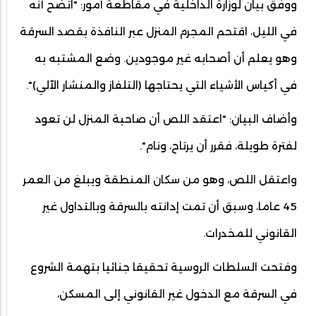
ووفق بيان لوزارة الداخلية في مقاطعة آمور: "اتضح أنه
في الليل، اقتحم المجرم المنزل عبر النافذة بقصد السرقة
وهو يعلم أن أصحابه غير موجودين. وضع المشتبه به
في أكياس الأشياء التي يحتاجها (التلفاز والمنشار الآلي)".
وأضاف البيان: "اعتقد اللص أن صاحبة المنزل لن تعود
لفترة طويلة، فقرر أن يرتاح، ونام".
واعتقل اللص، وهو من سكان المنطقة ويبلغ من العمر
45 عاما، وسبق أن تمت إدانته بالسرقة وبالتداول غير
القانوني للمخدرات.
وفتحت السلطات الروسية تحقيقا جنائيا بتهمة الشروع
في السرقة مع الدخول غير القانوني إلى المسكن،