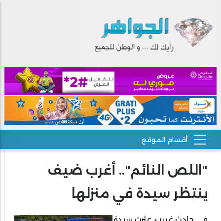
"اللص النائم".. أغرب ضيف
ينتظر سيدة في منزلها
في حادث غريب، عثرت سيدة