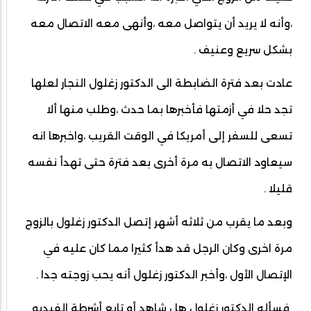
،وأنه لا يريد أن يتواصل معه ،وأنهى معه الاتصال معه
بشكل سريع وعنيف .
عادت بعد فترة الضابطة الى الدكتور زغلول النجار لعلها
تجد حلا في أزمتها فأخبرها بما حدث ،وطلب منها ألا
تسعى للسفر إلى أمريكا في الوقت القريب ،واخبرها انه
سيعاود الاتصال به مرة أخرى بعد فترة حتى تهدأ نفسه
قليلا .
وبعد ما يقرب من ثلاثه أشهر إتصل الدكتور زغلول بالزوج
مرة اخرى وكان الرجل قد هدأ كثيرا مما كان عليه في
الإتصال الأول ،وأخبر الدكتور زغلول أنه يحب زوجته جدا .
فسأله الدكتور زغلول هل شاهد أو تابع أشرطة الفيديو