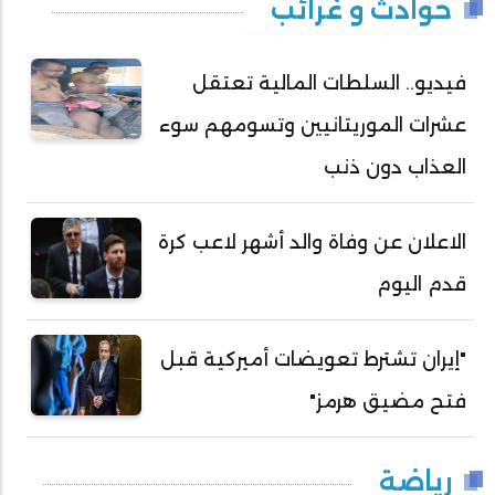
حوادث و غرائب
فيديو.. السلطات المالية تعتقل
عشرات الموريتانيين وتسومهم سوء
العذاب دون ذنب
الاعلان عن وفاة والد أشهر لاعب كرة
قدم اليوم
"إيران تشترط تعويضات أميركية قبل
فتح مضيق هرمز"
رياضة