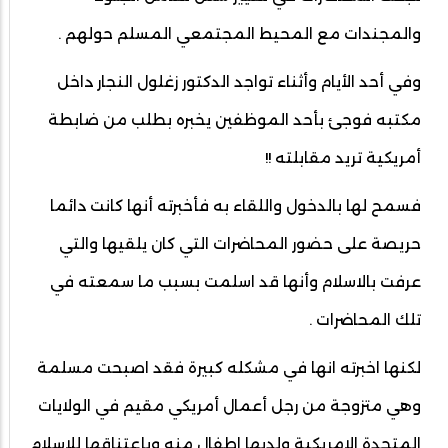
والمجندات مع المحيط المجتمعي المسلم حولهم .
وفي أحد الأيام وأثناء تواجد الدكتور زغلول النجار داخل
مكتبه فوجئ بأحد الموظفين يخبره بطلب من ضابطة
أمريكية تريد مقابلته !!
فسمح لها بالدخول واللقاء به فأخبرته أنها كانت دائما
حريصة على حضور المحاضرات التي كان يلقيها والتي
عرفت بالاسلام وأنها قد اسلمت بسبب ما سمعته في
تلك المحاضرات .
لكنها اخبرته انها في مشكله كبيرة فقد اصبحت مسلمة
وهي متزوجة من رجل أعمال أمريكي مقيم في الولايات
المتحدة الامريكية ولديها اطفال منه وبإعتناقها للاسلام