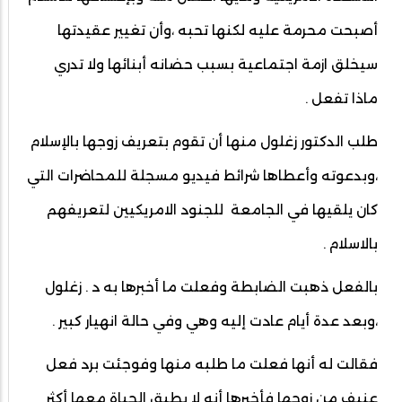
أصبحت محرمة عليه لكنها تحبه ،وأن تغيير عقيدتها
سيخلق ازمة اجتماعية بسبب حضانه أبنائها ولا تدري
ماذا تفعل .
طلب الدكتور زغلول منها أن تقوم بتعريف زوجها بالإسلام
،وبدعوته وأعطاها شرائط فيديو مسجلة للمحاضرات التي
كان يلقيها في الجامعة للجنود الامريكيين لتعريفهم
بالاسلام .
بالفعل ذهبت الضابطة وفعلت ما أخبرها به د . زغلول
،وبعد عدة أيام عادت إليه وهي وفي حالة انهيار كبير .
فقالت له أنها فعلت ما طلبه منها وفوجئت برد فعل
عنيف من زوجها فأخبرها أنه لا يطيق الحياة معها أكثر