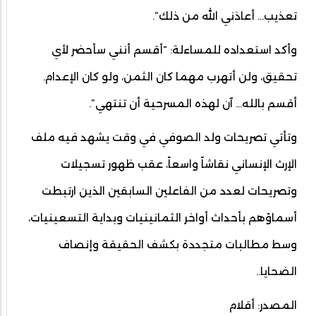
تعذيب… أعاذني الله من ذلك”.
وأكد استعداده للمساءلة: “أقسم أنني سأحضر لأي
تحقيق، ولن أتهرب مهما كان الثمن، ولو كان الإعدام.
أقسم بالله... آن لهذه المسرحية أن تنتهي”.
وتأتي تصريحات ولد الصوفي في وقت يشهد فيه ملف
الإرث الإنساني نقاشاً واسعاً، عقب ظهور تسجيلات
وتصريحات لعدد من الفاعلين السابقين الذين ارتبطت
أسماؤهم بأحداث أواخر الثمانينيات وبداية التسعينيات،
وسط مطالبات متجددة بكشف الحقيقة وإنصاف
الضحايا..
المصدر: أقلام