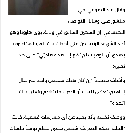
وقال ولد الصوفي، في
منشور على وسائل التواصل
الاجتماعي. إن السجين السابق في ولاتة، بوي هارونا وهو
أحد الشهود الرئيسيين على أحداث تلك المرحلة، “اعترف
بصدق أن الوفيات لم تقع إلا بعد مغادرتي”، على حد
تعبيره.
وأضاف متحدياً: “إن كان هناك معتقل واحد، غير صال
إبراهيم، تعرّض للسب أو الضرب فليتقدم ويُعلن ذلك…
أتحداه”.
ووصف نفسه بأنه بعيد عن أي ممارسات قمعية، قائلاً:
“الجلاد، بحكم التعريف، شخص سادي ينظم يومياً جلسات