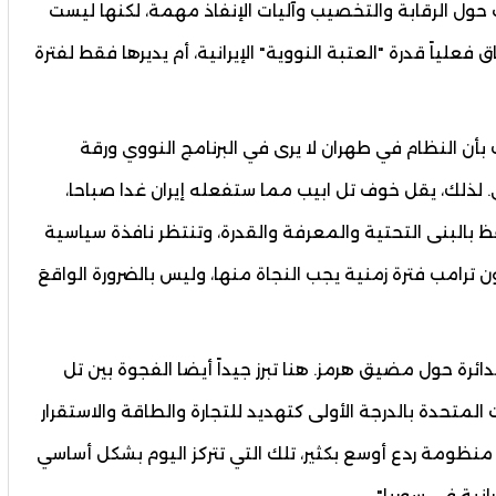
ت حول الرقابة والتخصيب وآليات الإنفاذ مهمة، لكنها ليست
علياً قدرة "العتبة النووية" الإيرانية، أم يديرها فقط لفترة
اك بأن النظام في طهران لا يرى في البرنامج النووي ورقة
 لذلك، يقل خوف تل ابيب مما ستفعله إيران غدا صباحا،
ظ بالبنى التحتية والمعرفة والقدرة، وتنتظر نافذة سياسية
ترامب فترة زمنية يجب النجاة منها، وليس بالضرورة الواقعَ
ائرة حول مضيق هرمز. هنا تبرز جيداً أيضا الفجوة بين تل
المتحدة بالدرجة الأولى كتهديد للتجارة والطاقة والاستقرار
منظومة ردع أوسع بكثير، تلك التي تتركز اليوم بشكل أساسي
نية في سوريا".