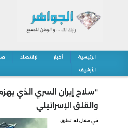
الرئيسية
أخبار
الإقتصاد
صح
Main navigation
الأرشيف
"سلاح إيران السري الذي يهزم
والقلق الإسرائيلي
في مقال له، تطرق