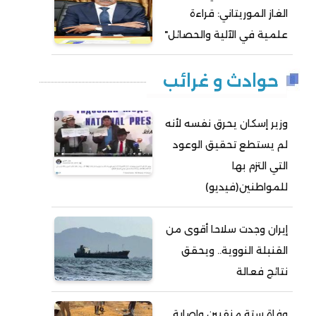
الغاز الموريتاني: قراءة
علمية في الآلية والحصائل"
حوادث و غرائب
وزير إسكان يحرق نفسه لأنه
لم يستطع تحقيق الوعود
التي التزم بها
للمواطنين(فيديو)
إيران وجدت سلاحا أقوى من
القنبلة النووية.. ويحقق
نتائج فعالة
وفاة ستة منقبين وإصابة