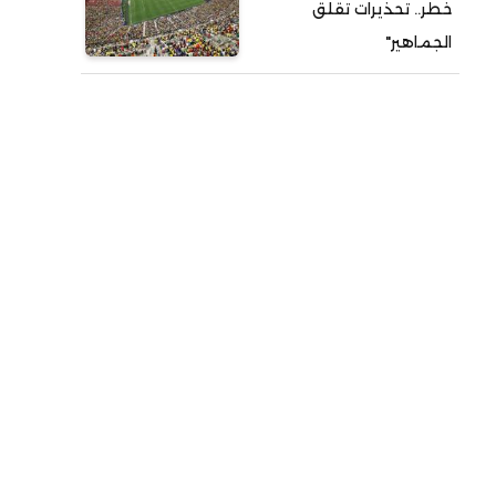
خطر.. تحذيرات تقلق
الجماهير"