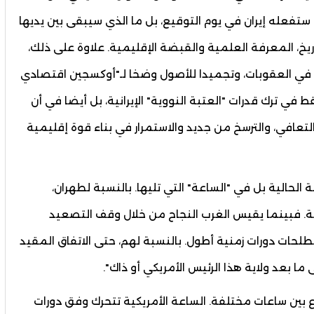
ستفعله إيران في يوم التوقيع، بل ما الذي سيبقى بين يديها
يخ، المعرفة العلمية والقبضة الإقليمية. علاوة على ذلك،
 في العقوبات، وتجميدا للأصول وضخا لـ"أوكسجين اقتصادي
 في ترك قدرات "العتبة النووية" الإيرانية، بل أيضا في أن
افي، والترسخ من جديد والاستمرار في بناء قوة إقليمية
 الحالية بل في "الساعة" التي تليها. بالنسبة لطهران،
ية. فبينما يقيس الغرب النجاح من خلال وقف التصعيد
صطلحات دورات زمنية أطول. بالنسبة لهم، حتى الاتفاق المقيد
ا بعد ولاية هذا الرئيس الأمريكي أو ذاك".
اع بين ساعات مختلفة. الساعة الأمريكية تتحرك وفق دورات