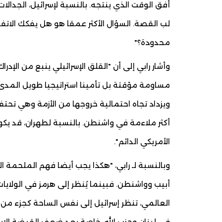
أفق الوقت الذي ينتجه. بالنسبة لإسرائيل، الجدالا
لب القصة. السؤال الأكثر عمقا هو هل يفكك الاتفاق ف
محدودة؟"
وأشار رابي إلى أن "القلق الإسرائيلي ينبع من الإدر
مساومة مؤقتة بل تأمينا استراتيجيا طويل المدى.
ويزداد تجاه احتمالية خروجها من الأزمة وهي تحتف
أكثر ملاءمة في واشنطن. بالنسبة لطهران، قد يكون 
الأمريكي الدائم".
وبالنسبة لـ رابي، "هكذا يجب أيضا فهم الملحمة الد
أبيب وواشنطن. فبينما يُنظر إلى هرمز في الولايات 
العالمي، تنظر إسرائيل إلى نفس الساحة كجزء من 
في لبنان وحزب الله، خاصة بعد ضعف القبضة الإيرا