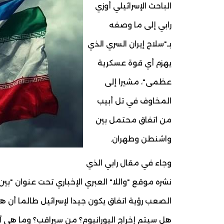
الباحث الإسرائيلي أوزي
رابي إلى ما وصفه
بـ"سلاح إيران السري الذي
يهزم أي قوة عسكرية
عظمى"، مشيرا إلى
المخاوف في تل أبيب
من اتفاق محتمل بين
واشنطن وطهران.
وجاء في مقال رابي الذي
نشره موقع "واللا" العبري الإخباري تحت عنوان "بين 
الصعب رؤية اتفاق يكون جيدا لإسرائيل طالما أن ه
هل سيتم إخراج اليورانيوم؟ من سيراقب؟ وما هي آل