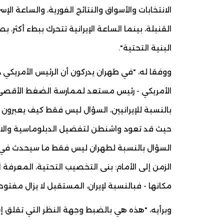
الانتخابات والأسواق والنتائج الفورية، والساعة ال
القنبلة، بينما الساعة الإيرانية تتحرك ببطء أكث
البنية التحتية".
ووفقا له، "في طهران يدركون أن الرئيس الأمريكي 
الأمريكي - رئيس مستعد لممارسة الضغط الأقصى 
بالنسبة للإيرانيين، السؤال ليس فقط كيف يعبرون ا
حيث قد تعود واشنطن لتفضيل الدبلوماسية والاتف
السؤال بالنسبة لطهران ليس فقط ما سيحدث في ي
الزمن إلى الأمام: بنى التخصيب التحتية، المعرفة 
مكانها - فبالنسبة لإيران، المستقبل لا يزال مفتوحا
وبرأيه، "هذه هي بالضبط وجهة النظر التي تقلق 