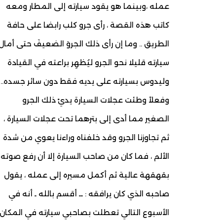
عمله ،وبينما هو يقود سيارته إلى المطار ومعه
كاتب هذه القصة ، رأى جرو كلب رابضا على حافة
الطريق .. وما إن رأى ذلك الجروَ الضعيفَ حتى أمال
سيارته قليلا نحو الجرو ليُظهِر براعته في القيادة
وليدوس بسيارته على يديه فقط دون سائر جسده..
وفعلاً وطئت عجلات السيارة يديْ ذلك الجرو
الصغير مما أدى إلى بترهما تحت عجلات السيارة ،
ثم تجاوزنا الجرو وقد خلفناه وراءنا يعوي من شدة
الألم ، فما كان من صاحب السيارة إلا أن رفع صوته
بقهقهة عالية ثم أكمل مسيره إلى عمله ، يقول
صاحبه الذي كان يرافقه : ــ أقسم بالله ـ أنه في
الأسبوع التالي تعطلت بصاحبي سيارته في المكان