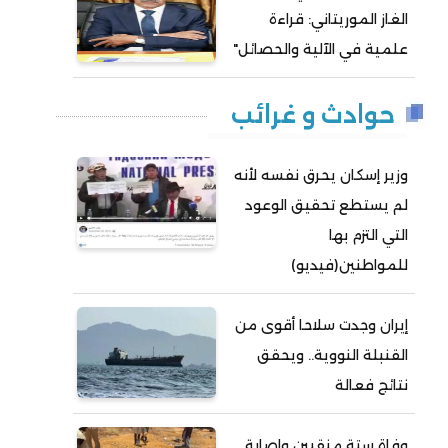
الغاز الموريتاني: قراءة
علمية في الآلية والحصائل"
حوادث و غرائب
وزير إسكان يحرق نفسه لأنه
لم يستطع تحقيق الوعود
التي التزم بها
للمواطنين(فيديو)
إيران وجدت سلاحا أقوى من
القنبلة النووية.. ويحقق
نتائج فعالة
وفاة ستة منقبين وإصابة