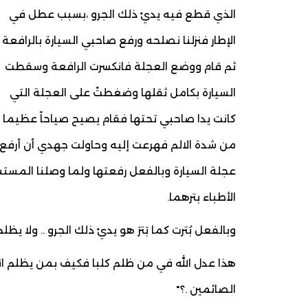
الذي قطع فيه يديْ ذلك الجرو ،بسبب عطل في
الإطار فنزلنا نصلحه ورفع صاحبي السيارة بالرافعة
ثم قام ووضع العجلة فانكسرت الرافعة وسقطت
السيارة بكامل ثقلها وضغطتْ على العجلة التي
كانت يدا صاحبي تحتها فقام يصيح صياحاً عظيما
من شدة الالم فهرعت إليه وحاولت جهدي أن أرفع
عجلة السيارة وبالفعل رفعتها ولما وصلنا المست
الأطباء بترهما.
وبالفعل بُترت كما بَترَ هو يديْ ذلك الجرو .. ولا يظلم
هذا عدل الله في من ظلم كلبا فكيف بمن يظلم ان
الصائمين .؟"