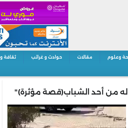
ة وعلوم
مقالات
حوادث و غرائب
ثقافة و
له من أحد الشباب(قصة مؤثرة)"