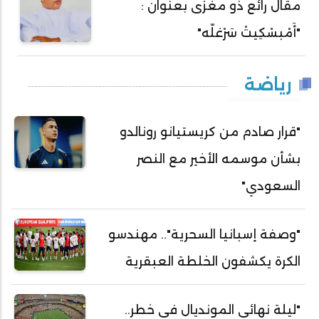
مقال رائع ذو مغزى بعنوان :
"أَمْبسْكِيتْ سَرْغلّه"
رياضة
"قرار صادم من كريستيانو رونالدو
بشأن موسمه الأخير مع النصر
السعودي"
"وصفة إسبانيا السحرية".. مهندسو
الكرة يكشفون الخلطة العبقرية
"ليلة نهائي المونديال في خطر..