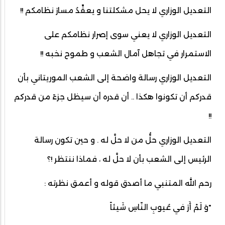
التعديل الوزاري لا يحل مشكلتنا و يعقِّدُ مسارَ نظامكم !!
التعديل الوزاري لا يعني سوى إصرار نظامكم على
الاستمرار في تجاهل آمال الشعب و طموح نخبه !!
التعديل الوزاري رسالة واضحة إلى الشعب الموريتاني بأن
قدركم أن تكونوا هكذا .. أن قدره أن سيظل جزءً من قدركم
!!
التعديل الوزاري حلُّ من لا حلَّ له . و حين تكون رسالة
الرئيس إلى الشعب بأن لا حلَّ له ، فماذا ننتظر !؟
رحم الله المتنبي ما أصدق قوله و أعمق نظرته :
"وَ لَمْ أَرَ في عُيوبِ النّاسِ شَيئاً