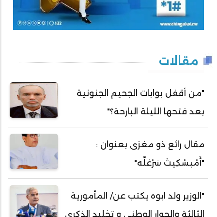
مقالات
"من أقفل بوابات الجحيم الجنونية
بعد فتحها الليلة البارحة؟"
مقال رائع ذو مغزى بعنوان :
"أَمْبسْكِيتْ سَرْغلّه"
"الوزير ولد ابوه يكتب عن/ المأمورية
الثالثة والحوار الوطني و تخليد الذكرى