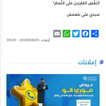
كَنَقْصِ القادِرينَ عَلَى التَّمامِ"
سيدي على بلعمش
WhatsApp
Email
Facebook
Twitter
Share
أربعاء, 2026/06/03 - 09:20
إعلانات