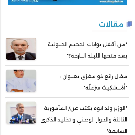
مقالات
"من أقفل بوابات الجحيم الجنونية
بعد فتحها الليلة البارحة؟"
مقال رائع ذو مغزى بعنوان :
"أَمْبسْكِيتْ سَرْغلّه"
"الوزير ولد ابوه يكتب عن/ المأمورية
الثالثة والحوار الوطني و تخليد الذكرى
السابعة"