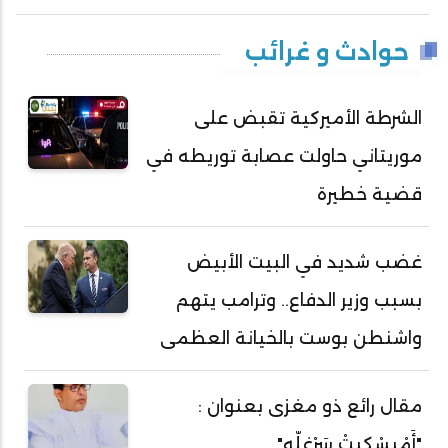
حوادث و غرائب
الشرطة الأميركية تقبض على
موريتاني حاولت عصابة توريطه في
قضية خطيرة
غضب شديد في البيت الأبيض
بسبب وزير الدفاع.. وترامب يتهم
واشنطن بوست بالخيانة العظمى
مقال رائع ذو مغزى بعنوان :
"أَمْبسْكِيتْ سَرْغلّه"