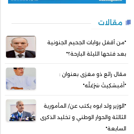
مقالات
"من أقفل بوابات الجحيم الجنونية
بعد فتحها الليلة البارحة؟"
مقال رائع ذو مغزى بعنوان :
"أَمْبسْكِيتْ سَرْغلّه"
"الوزير ولد ابوه يكتب عن/ المأمورية
الثالثة والحوار الوطني و تخليد الذكرى
السابعة"